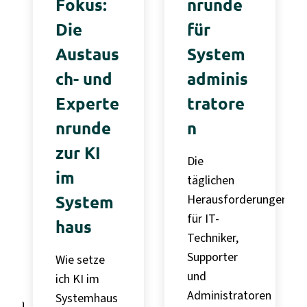
Fokus:
nrunde
Die
für
Austaus
System
ch- und
adminis
Experte
tratore
nrunde
n
zur KI
Die
im
täglichen
System
Herausforderungen
für IT-
haus
Techniker,
Supporter
Wie setze
und
ich KI im
Administratoren
Systemhaus
ungen