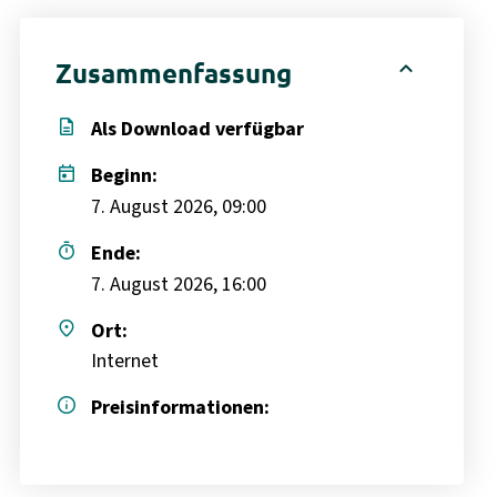
expand_less
Zusammenfassung
description
Als Download verfügbar
today
Beginn:
7. August 2026, 09:00
timer
Ende:
7. August 2026, 16:00
place
Ort:
Internet
info
Preisinformationen: