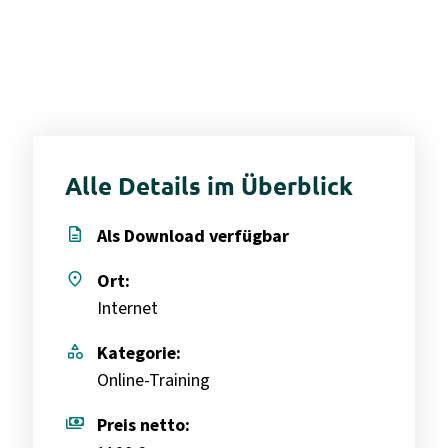
Alle Details im Überblick
description
Als Download verfügbar
place
Ort:
Internet
category
Kategorie:
Online-Training
payments
Preis netto: