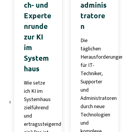
ch- und
adminis
Experte
tratore
nrunde
n
zur KI
Die
im
täglichen
System
Herausforderungen
für IT-
haus
Techniker,
Supporter
Wie setze
und
ich KI im
Administratoren
Systemhaus
ungen
durch neue
zielführend
Technologien
und
und
ertragssteigernd
komplexe