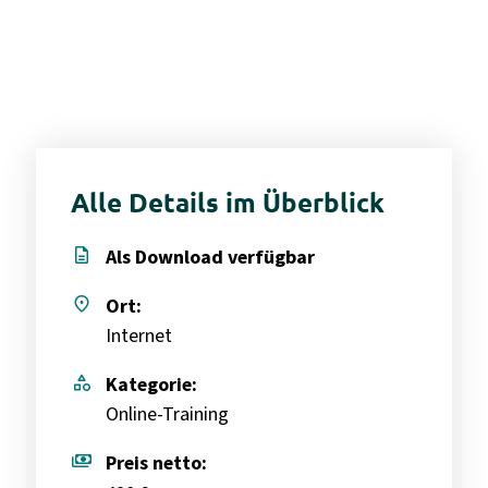
Alle Details im Überblick
description
Als Download verfügbar
place
Ort:
Internet
category
Kategorie:
Online-Training
payments
Preis netto: