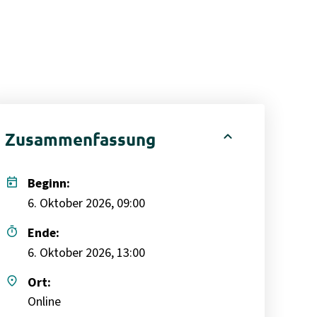
expand_less
Zusammenfassung
today
Beginn:
6. Oktober 2026, 09:00
timer
Ende:
6. Oktober 2026, 13:00
place
Ort:
Online