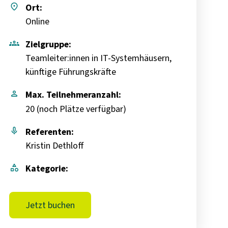
place
Ort:
Online
groups
Zielgruppe:
Teamleiter:innen in IT-Systemhäusern,
künftige Führungskräfte
person
Max. Teilnehmeranzahl:
20 (
noch Plätze verfügbar
)
mic
Referenten:
Kristin Dethloff
category
Kategorie:
Jetzt buchen