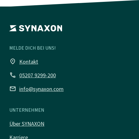
MELDE DICH BEI UNS!
place
Kontakt
call
05207 9299-200
mail
info@synaxon.com
UNTERNEHMEN
Über SYNAXON
Karriere