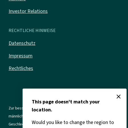
Investor Relations
RECHTLICHE HINWEISE
Datenschutz
Impressum
Rechtliches
close
This page doesn't match your
Zur besseren Lesbarkeit verwenden wir in allen Texten die
location.
männliche Form. Gemeint sind jedoch immer alle Geschlechter und
Would you like to change the region to
Geschlechtsidentitäten.