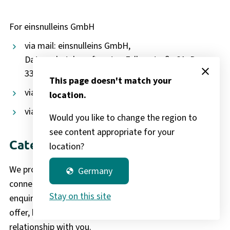
For einsnulleins GmbH
via mail: einsnulleins GmbH,
Datenschutzbeauftragter, Falkenstraße 31, D-
close
33758 Schloß Holte-Stukenbrock, Germany
This page doesn't match your
via telefax: +49 (0) 52 07 / 92 99-296
location.
via e-mail:
datenschutz@einsnulleins.de
Would you like to change the region to
see content appropriate for your
Categories of personal data
location?
We process all personal data that we receive in
Germany
globe
connection with the initiation of a contract (e.g.
Stay on this site
enquiry, telephone or e-mail contact, preparation of an
offer, booking of an event) or from the contractual
relationship with you.