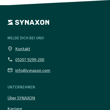
MELDE DICH BEI UNS!
place
Kontakt
call
05207 9299-200
mail
info@synaxon.com
UNTERNEHMEN
Über SYNAXON
Karriere