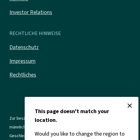
Investor Relations
RECHTLICHE HINWEISE
Datenschutz
Impressum
Rechtliches
close
This page doesn't match your
Zur besseren Lesbarkeit verwenden wir in allen Texten die
location.
männliche Form. Gemeint sind jedoch immer alle Geschlechter und
Would you like to change the region to
Geschlechtsidentitäten.