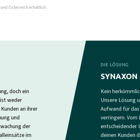
und Österreich erhältlich.
DIE LÖSUNG
SYNAXON 
ng, doch ein
Kein herkömmlic
 ist weder
Unsere Lösung un
e Kunden an ihrer
Aufwand für das
euung und
verringern. Vom
erwachung der
entscheidender U
lleinsätze im
deinen Kunden dei